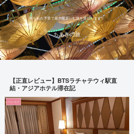
限られた予算で最大限楽しむ旅を発信します！
ちあきの旅
【正直レビュー】BTSラチャテウィ駅直
結・アジアホテル滞在記
バンコク