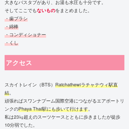
大きなバスタブがあり、お湯も水圧も十分です。
そしてここでも
ないもの
をまとめました。
・歯ブラシ
・綿棒
・コンディショナー
・くし
アクセス
スカイトレイン（BTS）
Ratchathewiラチャテウィ駅直
結
。
頑張ればスワンナプーム国際空港につながるエアポートリ
ンクの
Phaya Thai駅にも歩いて行けます
。
私は23㎏超えのスーツケースとともに歩きましたが徒歩
10分弱でした。