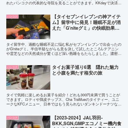
れたバンコクの代表的な寺院を見ることができます。KKdayで決済す
るのが便利です。
【タイセブンイレブンの神アイテ
バンコク
ム】留学中に発見！睡眠不足が消
えた「G’niteグミ」の快眠効果を
徹底レビュー
タイ留学中、過酷な睡眠不足に悩む私がセブンイレブンで出会ったの
がG'niteグミ。半信半疑ながらも意を決して試したところL-テアニン
や霊芝などの天然成分が驚くほど深い熟睡をもたらしました。濃密な
快眠を実現したナイトヒーローの実力を徹底レビューします。
タイお菓子巡り6選 隠れた魅力
バンコク
と小腹を満たす格安の旅
タイで気軽に楽しめるお菓子を紹介！どれも300円未満で買うことが
できます。ロティや鶏皮チップス、Cha TraMueのタイティー、ユニ
ークなKFCメニュー、日本ではもう見られないダンキンドーナツな
ど、タイならではの味をぜひお試しください！
【2023‐2024】JAL羽田‐
バンコク
BKK,SGN,GMPエコノミー機内食