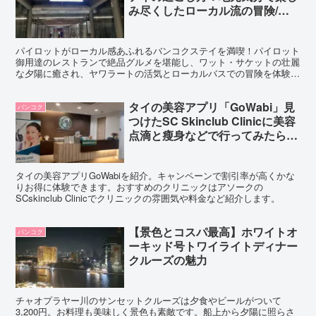
み尽くしたローカル流の冒険/後
編
パイロットがローカル感あふれるバンコクステイを満喫！パイロット
御用達のレストランで絶品グルメを堪能し、ワット・サケットの壮麗
な夕陽に癒され、ヤワラートの活気とローカルバスでの冒険を体験。
バンコクで味わう非日常の魅力をブログで紹介します！
タイの美容アプリ「GoWabi」見
バンコク
つけたSC Skinclub Clinicに美容
点滴と瘦身などで行ってみたらリ
ピーターになった
タイの美容アプリGoWabiを紹介。キャンペーンで割引率が高くかな
りお得に体験できます。おすすめのクリニックはアソークの
SCskinclub Clinicでクリニックの雰囲気や料金など紹介します。
【景色とコスパ最高】ホワイトオ
バンコク
ーキッド号トワイライトディナー
クルーズの魅力
チャオプラヤー川のサンセットクルーズは夕食やビールがついて
3,200円。お料理も美味しく景色も素敵です。船上から夕陽に照らさ