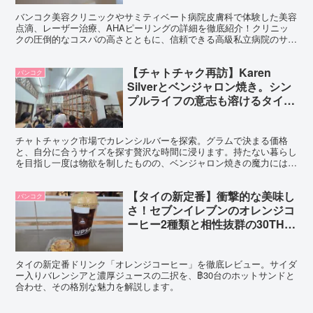
バンコク美容クリニックやサミティベート病院皮膚科で体験した美容
点滴、レーザー治療、AHAピーリングの詳細を徹底紹介！クリニッ
クの圧倒的なコスパの高さとともに、信頼できる高級私立病院のサミ
ティベート病院の皮膚科もご紹介します。
【チャトチャク再訪】Karen
バンコク
Silverとベンジャロン焼き。シン
プルライフの意志も溶けるタイの
魔力
チャトチャック市場でカレンシルバーを探索。グラムで決まる価格
と、自分に合うサイズを探す贅沢な時間に浸ります。持たない暮らし
を目指し一度は物欲を制したものの、ベンジャロン焼きの魔力には抗
えず。強い意志をも溶かす市場のパワーを綴ります。
【タイの新定番】衝撃的な美味し
バンコク
さ！セブンイレブンのオレンジコ
ーヒー2種類と相性抜群の30THB
のホットサンド
タイの新定番ドリンク「オレンジコーヒー」を徹底レビュー。サイダ
ー入りバレンシアと濃厚ジュースの二択を、฿30台のホットサンドと
合わせ、その格別な魅力を解説します。