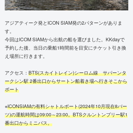
アジアティーク発とICON SIAM発の2パターンがありま
す。
今回はICOM SIAMから出航の船を選びました。KKdayで
予約した後、当日の乗船1時間前を目安にチケット引き換
え場所に行きます。
アクセス：
BTS(スカイトレイン)シーロム線 サパーンタ
ークシン駅 2番出口からサートン船着き場へ行きそこから
ボート
※
ICONSIAMの有料シャトルボート(2024年10月現在8バー
ツ)の運航時間は09:00～23:00。BTSクルントンブリー駅1
番出口からミニバス。