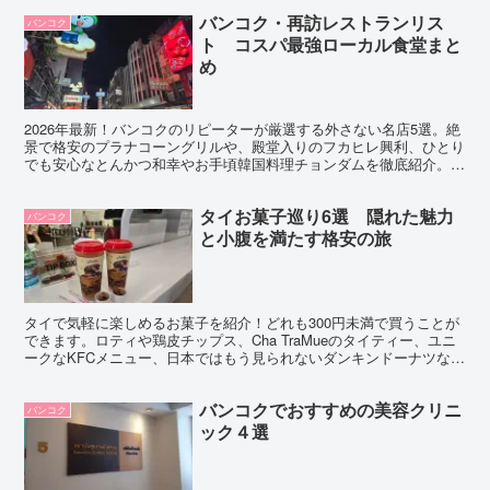
な美しい寺院でした。
バンコク・再訪レストランリス
バンコク
ト コスパ最強ローカル食堂まと
め
2026年最新！バンコクのリピーターが厳選する外さない名店5選。絶
景で格安のプラナコーングリルや、殿堂入りのフカヒレ興利、ひとり
でも安心なとんかつ和幸やお手頃韓国料理チョンダムを徹底紹介。友
人との誕生日エピソードを交え、旅の体温が伝わるリアルなグルメ情
報を届けます。
タイお菓子巡り6選 隠れた魅力
バンコク
と小腹を満たす格安の旅
タイで気軽に楽しめるお菓子を紹介！どれも300円未満で買うことが
できます。ロティや鶏皮チップス、Cha TraMueのタイティー、ユニ
ークなKFCメニュー、日本ではもう見られないダンキンドーナツな
ど、タイならではの味をぜひお試しください！
バンコクでおすすめの美容クリニ
バンコク
ック４選