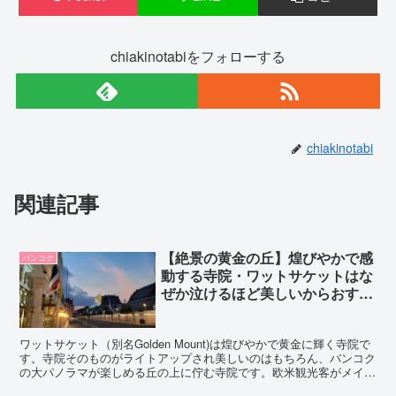
chiakinotabiをフォローする
chiakinotabi
関連記事
【絶景の黄金の丘】煌びやかで感
バンコク
動する寺院・ワットサケットはな
ぜか泣けるほど美しいからおすす
め
ワットサケット（別名Golden Mount)は煌びやかで黄金に輝く寺院で
す。寺院そのものがライトアップされ美しいのはもちろん、バンコク
の大パノラマが楽しめる丘の上に佇む寺院です。欧米観光客がメイン
で日本人はいませんでした。黄昏時に行くのがおすすめで心弾むよう