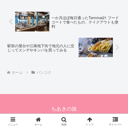
一か月ほぼ毎日通ったTerminai21 フード
コートで食べたもの、テイクアウトも便
利
駅前の屋台や江南地下街で地元の人に交
じってスンデやキンパを買ってみる
ホーム
バンコク
ちあきの旅
© 2024 ちあきの旅.
メニュー
ホーム
検索
トップ
サイドバー